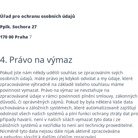
Úřad pro ochranu osobních údajů
Pplk. Sochora 27
170 00 Praha
7
4. Právo na výmaz
Pokud jste nám někdy udělili souhlas se zpracováním svých
osobních údajů, máte právo jej kdykoli odvolat a my údaje, které
zpracováváme výhradně na základě Vašeho souhlasu máme
povinnost vymazat. Právo na výmaz se nevztahuje na
zpracovávané údaje v rámci povinnosti plnění smlouvy, zákonných
důvodů, či oprávněných zájmů. Pokud by byla některá Vaše data
uchovávána v záložních systémech, které automatizovaně zajišťují
odolnost všech našich systémů a plní funkci ochrany ztráty dat pro
případy havárií, není v našich silách vymazat tyto data i ze
záložních systémů a nezřídka to není ani technicky proveditelné.
Nicméně tyto data nejsou dále nijak aktivně zpracovávána
a nebudou sloužit k dalším účelům zpracování.