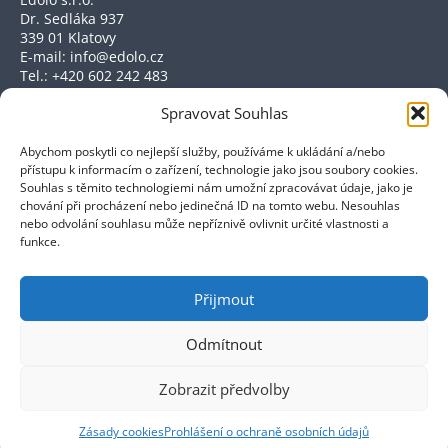
Dr. Sedláka 937
339 01 Klatovy
E-mail: info@edolo.cz
Tel.: +420 602 242 483
Naše služby
Spravovat Souhlas
Podniková ekonomika
Abychom poskytli co nejlepší služby, používáme k ukládání a/nebo
Účetnictví a daně
přístupu k informacím o zařízení, technologie jako jsou soubory cookies.
Souhlas s těmito technologiemi nám umožní zpracovávat údaje, jako je
Dotace a výběrová řízení
chování při procházení nebo jedinečná ID na tomto webu. Nesouhlas
Důležité odkazy
nebo odvolání souhlasu může nepříznivě ovlivnit určité vlastnosti a
funkce.
Prohlášení o ochraně osobních údajů
Prohlášení o cookies
Přijmout
Odmítnout
Zobrazit předvolby
© Edolo, s.r.o.
Zásady cookies
Prohlášení o ochraně osobních údajů