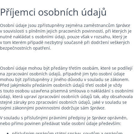
Příjemci osobních údajů
Osobní údaje jsou zpřístupněny zejména zaměstnancům
Správce
v souvislosti s plněním jejich pracovních povinností, při kterých je
nutné nakládat s osobními údaji, pouze však v rozsahu, který je
v tom kterém případě nezbytný současně při dodržení veškerých
bezpečnostních opatření.
Osobní údaje mohou být předány třetím osobám, které se podílejí
na zpracování osobních údajů, případně jim tyto osobní údaje
mohou být zpřístupněny z jiného důvodu v souladu se zákonem.
Před jakýmkoliv předáním osobních údajů třetí osobě je vždy
s touto osobou uzavřena písemná smlouva o nakládání s osobními
údaji, která upraví zpracování osobních údajů tak, aby obsahovala
stejné záruky pro zpracování osobních údajů, jaké v souladu se
svými zákonnými povinnostmi dodržuje sám
Správce
.
V souladu s příslušnými právními předpisy je
Správce
oprávněn,
nebo přímo povinen předávat Vaše osobní údaje především:
příslušným orgánům státní správy, soudům a orgánům