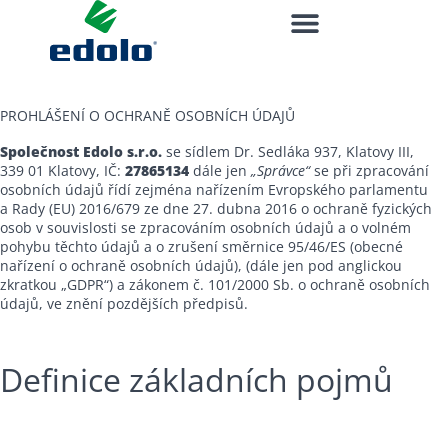
PROHLÁŠENÍ O OCHRANĚ OSOBNÍCH ÚDAJŮ
Společnost Edolo s.r.o.
se sídlem Dr. Sedláka 937, Klatovy III,
339 01 Klatovy, IČ:
27865134
dále jen
„Správce“
se při zpracování
osobních údajů řídí zejména nařízením Evropského parlamentu
a Rady (EU) 2016/679 ze dne 27. dubna 2016 o ochraně fyzických
osob v souvislosti se zpracováním osobních údajů a o volném
pohybu těchto údajů a o zrušení směrnice 95/46/ES (obecné
nařízení o ochraně osobních údajů), (dále jen pod anglickou
zkratkou „GDPR“) a zákonem č. 101/2000 Sb. o ochraně osobních
údajů, ve znění pozdějších předpisů.
Definice základních pojmů