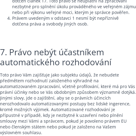
dotčen článek 17. Toto právo se neuplatní na zpracování
nezbytné pro splnění úkolu prováděného ve veřejném zájmu
nebo při výkonu veřejné moci, kterým je správce pověřen.
Právem uvedeným v odstavci 1 nesmí být nepříznivě
dotčena práva a svobody jiných osob.
7. Právo nebýt účastníkem
automatického rozhodování
Toto právo Vám zajišťuje jako subjektu údajů, že nebudete
předmětem rozhodnutí založeného výhradně na
automatizovaném zpracování, včetně profilování, které má pro Vás
právní účinky nebo se Vás obdobným způsobem významně dotýká.
Jinými slovy, jde o zajištění, aby se o právních účincích
nerozhodovalo automatizovanými postupy bez lidské ingerence,
kromě možných výjimek. Automatizované rozhodování je
přípustné v případě, kdy je nezbytné k uzavření nebo plnění
smlouvy mezi Vámi a správcem, pokud je povoleno právem EU
nebo členským státem nebo pokud je založeno na Vašem
výslovném souhlasu.