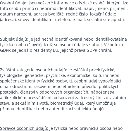
Osobní údaje
: jsou veškeré informace o fyzické osobě, kterými lze
tuto osobu přímo či nepřímo identifikovat, např. jméno, příjmení,
datum narození, adresa bydliště, rodné číslo, lokační údaje
(adresa), síťový identifikátor (telefon, e-mail, sociální sítě apod.).
Subjekt údajů
: je jedinečná identifikovaná nebo identifikovatelná
fyzická osoba (člověk), k níž se osobní údaje vztahují. V kontextu
GDPR se jedná o rezidenty EU, jejichž práva GDPR chrání.
Zvláštní kategorie osobních údajů
: je zvláštní prvek fyzické,
fyziologické, genetické, psychické, ekonomické, kulturní nebo
společenské identity fyzické osoby, tj. osobní údaj vypovídající
o národnostním, rasovém nebo etnickém původu, politických
postojích, členství v odborových organizacích, náboženství
a filozofickém přesvědčení, odsouzení za trestný čin, zdravotním
stavu a sexuálním životě, biometrický údaj, který umožňuje
přímou identifikaci nebo autentifikaci subjektu údajů.
Správce osobních údajů:
je fyzická nebo právnická osoba nebo