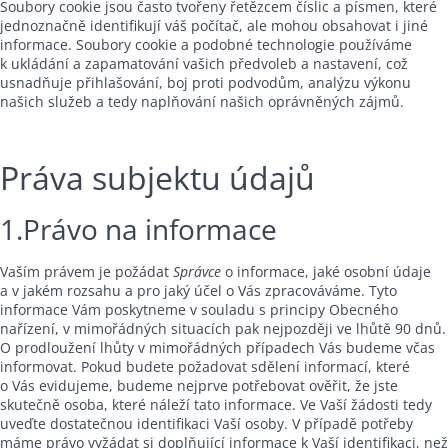
Soubory cookie jsou často tvořeny řetězcem číslic a písmen, které
jednoznačně identifikují váš počítač, ale mohou obsahovat i jiné
informace. Soubory cookie a podobné technologie používáme
k ukládání a zapamatování vašich předvoleb a nastavení, což
usnadňuje přihlašování, boj proti podvodům, analýzu výkonu
našich služeb a tedy naplňování našich oprávněných zájmů.
Práva subjektu údajů
1.Právo na informace
Vaším právem je požádat
Správce
o informace, jaké osobní údaje
a v jakém rozsahu a pro jaký účel o Vás zpracováváme. Tyto
informace Vám poskytneme v souladu s principy Obecného
nařízení, v mimořádných situacích pak nejpozději ve lhůtě 90 dnů.
O prodloužení lhůty v mimořádných případech Vás budeme včas
informovat. Pokud budete požadovat sdělení informací, které
o Vás evidujeme, budeme nejprve potřebovat ověřit, že jste
skutečně osoba, které náleží tato informace. Ve Vaší žádosti tedy
uveďte dostatečnou identifikaci Vaší osoby. V případě potřeby
máme právo vyžádat si doplňující informace k Vaší identifikaci, než