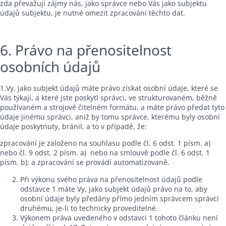
zda převažují zájmy nás, jako správce nebo Vás jako subjektu
údajů subjektu, je nutné omezit zpracování těchto dat.
6. Právo na přenositelnost
osobních údajů
1.Vy, jako subjekt údajů máte právo získat osobní údaje, které se
Vás týkají, a které jste poskytl správci, ve strukturovaném, běžně
používaném a strojově čitelném formátu, a máte právo předat tyto
údaje jinému správci, aniž by tomu správce, kterému byly osobní
údaje poskytnuty, bránil, a to v případě, že:
zpracování je založeno na souhlasu podle čl. 6 odst. 1 písm. a)
nebo čl. 9 odst. 2 písm. a) nebo na smlouvě podle čl. 6 odst. 1
písm. b); a zpracování se provádí automatizovaně.
Při výkonu svého práva na přenositelnost údajů podle
odstavce 1 máte Vy, jako subjekt údajů právo na to, aby
osobní údaje byly předány přímo jedním správcem správci
druhému, je-li to technicky proveditelné.
Výkonem práva uvedeného v odstavci 1 tohoto článku není