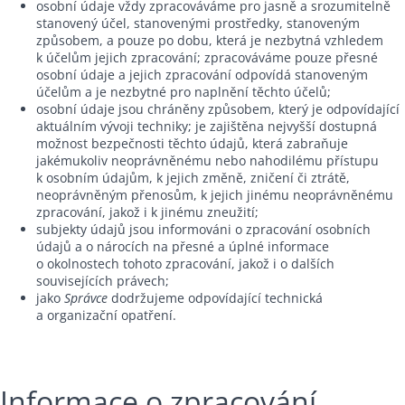
osobní údaje vždy zpracováváme pro jasně a srozumitelně
stanovený účel, stanovenými prostředky, stanoveným
způsobem, a pouze po dobu, která je nezbytná vzhledem
k účelům jejich zpracování; zpracováváme pouze přesné
osobní údaje a jejich zpracování odpovídá stanoveným
účelům a je nezbytné pro naplnění těchto účelů;
osobní údaje jsou chráněny způsobem, který je odpovídající
aktuálním vývoji techniky; je zajištěna nejvyšší dostupná
možnost bezpečnosti těchto údajů, která zabraňuje
jakémukoliv neoprávněnému nebo nahodilému přístupu
k osobním údajům, k jejich změně, zničení či ztrátě,
neoprávněným přenosům, k jejich jinému neoprávněnému
zpracování, jakož i k jinému zneužití;
subjekty údajů jsou informováni o zpracování osobních
údajů a o nárocích na přesné a úplné informace
o okolnostech tohoto zpracování, jakož i o dalších
souvisejících právech;
jako
Správce
dodržujeme odpovídající technická
a organizační opatření.
Informace o zpracování